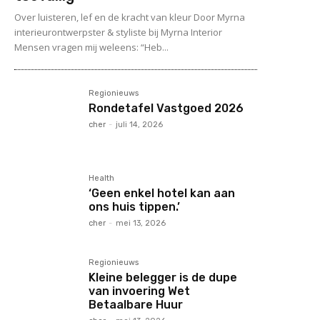
Over luisteren, lef en de kracht van kleur Door Myrna
interieurontwerpster & styliste bij Myrna Interior
Mensen vragen mij weleens: “Heb...
Regionieuws
Rondetafel Vastgoed 2026
cher
-
juli 14, 2026
Health
‘Geen enkel hotel kan aan
ons huis tippen.’
cher
-
mei 13, 2026
Regionieuws
Kleine belegger is de dupe
van invoering Wet
Betaalbare Huur