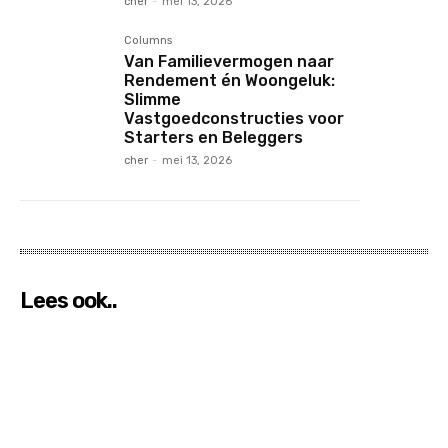
cher
-
mei 13, 2026
Columns
Van Familievermogen naar
Rendement én Woongeluk:
Slimme
Vastgoedconstructies voor
Starters en Beleggers
cher
-
mei 13, 2026
Lees ook..