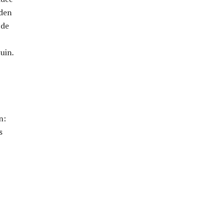
eden
 de
uin.
n:
s