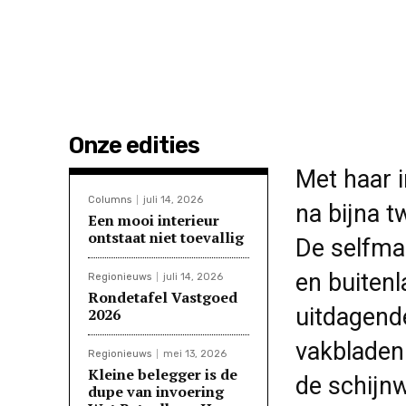
Onze edities
Met haar i
Columns
juli 14, 2026
na bijna t
Een mooi interieur
ontstaat niet toevallig
De selfma
en buitenl
Regionieuws
juli 14, 2026
Rondetafel Vastgoed
uitdagend
2026
vakbladen 
Regionieuws
mei 13, 2026
Kleine belegger is de
de schijn
dupe van invoering