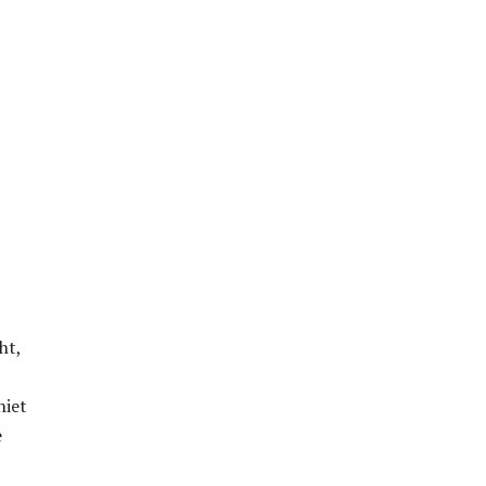
ht,
niet
e