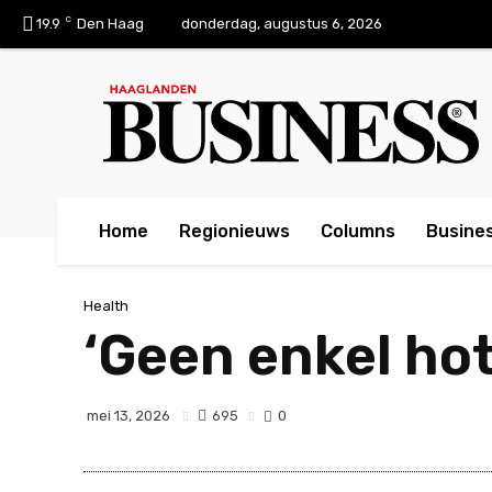
C
19.9
Den Haag
donderdag, augustus 6, 2026
Home
Regionieuws
Columns
Busines
Health
‘Geen enkel hot
695
mei 13, 2026
0