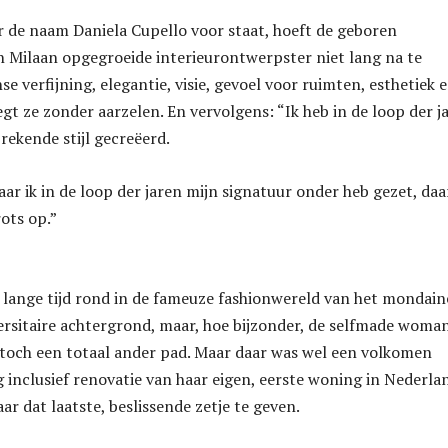
 de naam Daniela Cupello voor staat, hoeft de geboren
in Milaan opgegroeide interieurontwerpster niet lang na te
se verfijning, elegantie, visie, gevoel voor ruimten, esthetiek 
egt ze zonder aarzelen. En vervolgens: “Ik heb in de loop der j
rekende stijl gecreëerd.
aar ik in de loop der jaren mijn signatuur onder heb gezet, daa
ots op.”
 lange tijd rond in de fameuze fashionwereld van het mondain
ersitaire achtergrond, maar, hoe bijzonder, de selfmade woma
k toch een totaal ander pad. Maar daar was wel een volkomen
inclusief renovatie van haar eigen, eerste woning in Nederla
r dat laatste, beslissende zetje te geven.