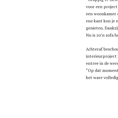
voor een project 
een woonkamer o
ene kant kon je n
genieten. Dankzi
Nu is zo’n sofa h
Achteraf beschou
interieurproject
entree in de wer
“Op dat moment wi
het ware volledi