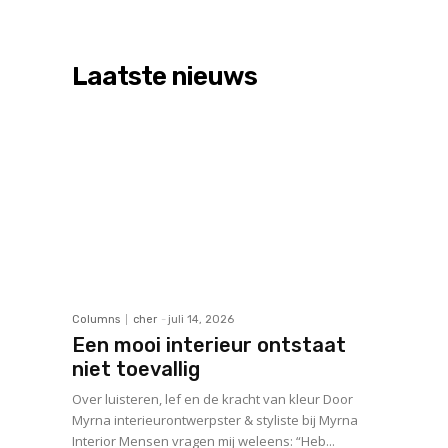
Laatste nieuws
Columns
cher
-
juli 14, 2026
Een mooi interieur ontstaat
niet toevallig
Over luisteren, lef en de kracht van kleur Door
Myrna interieurontwerpster & styliste bij Myrna
Interior Mensen vragen mij weleens: “Heb...