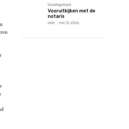
Uncategorized
Vooruitkijken met de
notaris
cher
-
mei 13, 2026
en
aren
r
e
n
nd