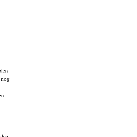
nden
e nog
,
en
idee