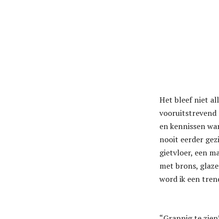
Het bleef niet al
vooruitstrevend 
en kennissen war
nooit eerder gez
gietvloer, een m
met brons, glaze
word ik een tre
“Grappig te zien”