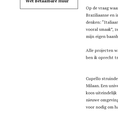
Wet Betaalbare Huur
Op de vraag waar
Braziliaanse en 
denken: “Italiaan
vooral smaak”, z
mijn eigen baanb
Alle projecten w
ben ik oprecht tr
Cupello struinde
Milaan. Een univ
koos uiteindelij
nieuwe omgeving 
voor nodig om haa