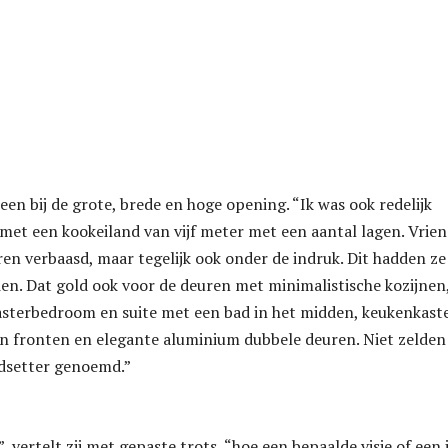
leen bij de grote, brede en hoge opening. “Ik was ook redelijk
met een kookeiland van vijf meter met een aantal lagen. Vrie
en verbaasd, maar tegelijk ook onder de indruk. Dit hadden z
ien. Dat gold ook voor de deuren met minimalistische kozijnen
asterbedroom en suite met een bad in het midden, keukenkast
n fronten en elegante aluminium dubbele deuren. Niet zelden
ndsetter genoemd.”
, vertelt zij met gepaste trots, “hoe een bepaalde visie of een 